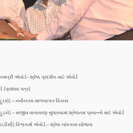
ત્રી એવોર્ડ– શ્રેષ્ઠ પ્રદર્શન માટે એવોર્ડ
 (પ્રશંસા પત્ર)
ડ (હૂડકો) – નવીનતમ માળખાગત વિકાસ
ૂડકો) – સજીવ વાતાવરણ સુધારવામાં શ્રેષ્ઠતમ પ્રયત્નો માટે એવોર્ડ
ડીસી) વિશ્વકર્મા એવોર્ડ – શ્રેષ્ઠ બાંધકામ યોજના