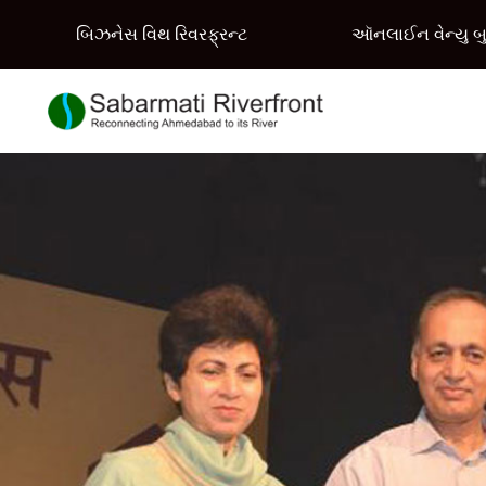
બિઝનેસ વિથ રિવરફ્રન્ટ
ઑનલાઈન વેન્યુ બુ