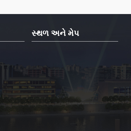
સ્થળ અને મેપ