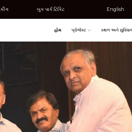
કીંગ
બુક પાર્ક ટિકિટ
English
હોમ
પ્રોજેક્ટ
સ્થળ અને સુવિધ