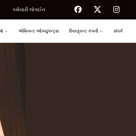
કર્મચારી લોગઈન
ાઓ
એમિનન્ટ ઓક્યુપન્ટ્સ
રિવરફ્રન્ટ કંપની
સંપર્ક