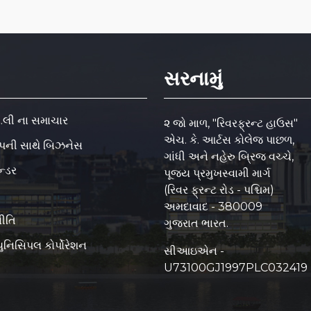
સરનામું
.કો.લી ના સમાચાર
૨ જો માળ, "રિવરફ્રન્ટ હાઉસ"
એચ. કે. આર્ટસ કોલેજ પાછળ,
કંપની સાથે બિઝનેસ
ગાંધી અને નહેરુ બ્રિજ વચ્ચે,
ન્ડર
પૂજ્ય પ્રમુખસ્વામી માર્ગ
(રિવર ફ્રન્ટ રોડ - પશ્ચિમ)
અમદાવાદ - 380009
ીતિ
ગુજરાત ભારત.
ુનિસિપલ કોર્પોરેશન
સીઆઇએન -
U73100GJ1997PLC032419