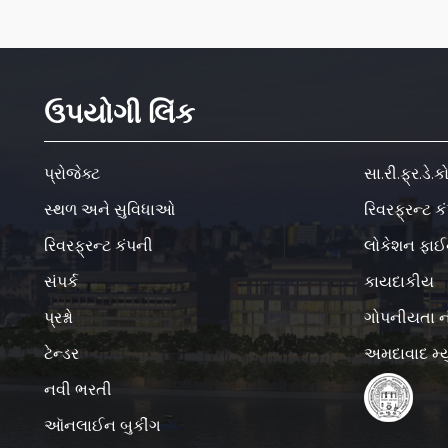
ઉપયોગી લિંક
પ્રોજેક્ટ
સા.રી.ફ્ર.ડે
સ્થળ અને સુવિધાઓ
રિવરફ્રન્ટ 
રિવરફ્રન્ટ કંપની
લોકેશન ફાઈ
સંપર્ક
કાયદાકીય
પ્રશ્નો
ગોપનીયતા ન
ટેન્ડર
અમદાવાદ મ્ય
નવી ભરતી
ઑનલાઈન બુકીંગ